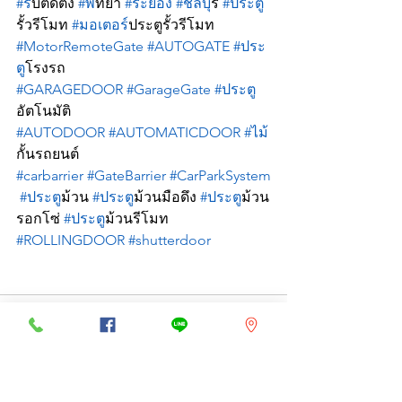
#ร
ับติดตั้ง 
#พ
ัทยา 
#ระยอง
#ชลบ
ุรี 
#ประต
รั้วรีโมท 
#มอเตอร
์ประตูรั้วรีโมท 
#MotorRemoteGate
#AUTOGATE
#ประ
ต
ูโรงรถ 
#GARAGEDOOR
#GarageGate
#ประต
อัตโนมัติ 
#AUTODOOR
#AUTOMATICDOOR
#ไม
กั้นรถยนต์ 
#carbarrier
#GateBarrier
#CarParkSystem
#ประต
ูม้วน 
#ประต
ูม้วนมือดึง 
#ประต
ูม้วน
รอกโซ่ 
#ประต
ูม้วนรีโมท 
#ROLLINGDOOR
#shutterdoor
See All
Recent Posts