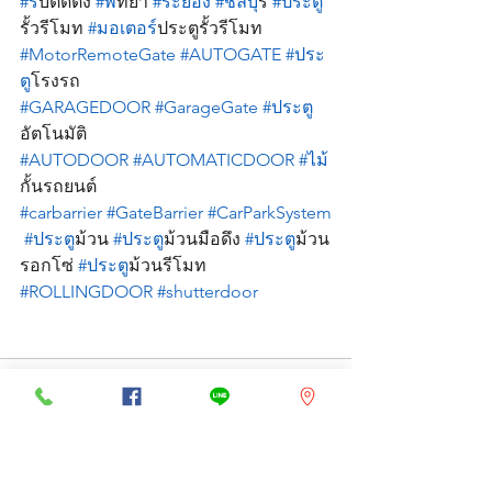
#ร
ับติดตั้ง 
#พ
ัทยา 
#ระยอง
#ชลบ
ุรี 
#ประต
รั้วรีโมท 
#มอเตอร
์ประตูรั้วรีโมท 
#MotorRemoteGate
#AUTOGATE
#ประ
ต
ูโรงรถ 
#GARAGEDOOR
#GarageGate
#ประต
อัตโนมัติ 
#AUTODOOR
#AUTOMATICDOOR
#ไม
กั้นรถยนต์ 
#carbarrier
#GateBarrier
#CarParkSystem
#ประต
ูม้วน 
#ประต
ูม้วนมือดึง 
#ประต
ูม้วน
รอกโซ่ 
#ประต
ูม้วนรีโมท 
#ROLLINGDOOR
#shutterdoor
See All
Recent Posts