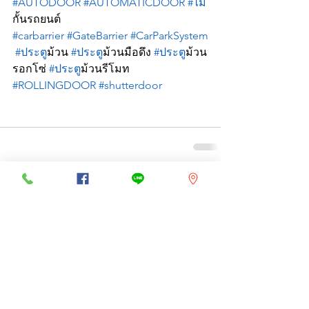
#AUTODOOR
#AUTOMATICDOOR
#ไม
กั้นรถยนต์ 
#carbarrier
#GateBarrier
#CarParkSystem
#ประต
ูม้วน 
#ประต
ูม้วนมือดึง 
#ประต
ูม้วน
รอกโซ่ 
#ประต
ูม้วนรีโมท 
#ROLLINGDOOR
#shutterdoor
See All
Recent Posts