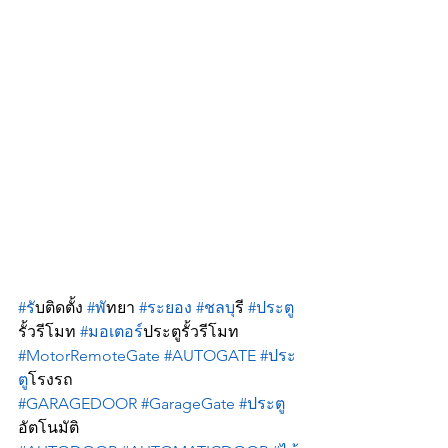
#ร
ับติดตั้ง 
#พ
ัทยา 
#ระยอง
#ชลบ
ุรี 
#ประต
รั้วรีโมท 
#มอเตอร
์ประตูรั้วรีโมท 
#MotorRemoteGate
#AUTOGATE
#ประ
ต
ูโรงรถ 
#GARAGEDOOR
#GarageGate
#ประต
อัตโนมัติ 