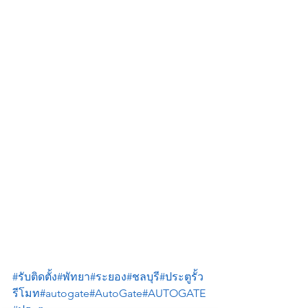
#รับติดตั้ง
#พัทยา
#ระยอง
#ชลบุรี
#ประตูรั้ว
รีโมท
#autogate
#AutoGate
#AUTOGATE