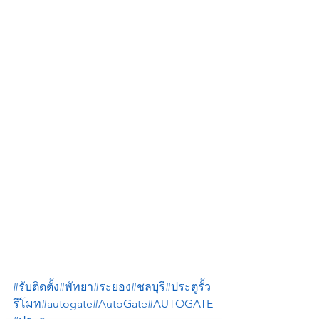
#รับติดตั้ง
#พัทยา
#ระยอง
#ชลบุรี
#ประตูรั้ว
รีโมท
#autogate
#AutoGate
#AUTOGATE