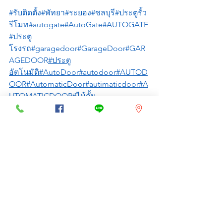
#รับติดตั้ง
#พัทยา
#ระยอง
#ชลบุรี
#ประตูรั้ว
รีโมท
#autogate
#AutoGate
#AUTOGATE
#ประตู
โรงรถ
#garagedoor
#GarageDoor
#GAR
AGEDOOR
#ประตู
อัตโนมัติ
#AutoDoor
#autodoor
#AUTOD
OOR
#AutomaticDoor
#autimaticdoor
#A
UTOMATICDOOR
#ไม้กั้น
รถยนต์
#carbarrier
#GateBarrier
#CarParkS
ystem
#ประตู
ม้วน
#ROLLINGDOOR
#RollingDoor
#rolli
ngdoor
#shutterdoor
ดูทั้งหมด
โพสต์ล่าสุด