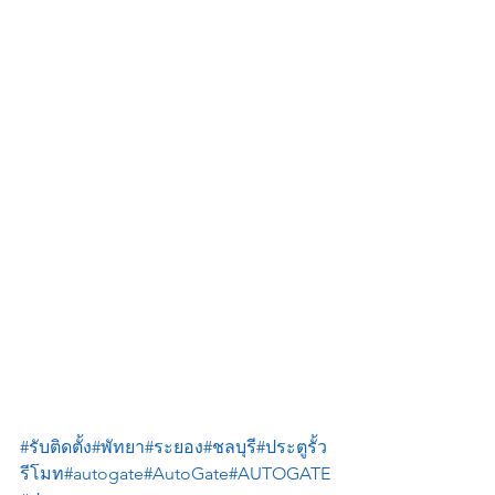
#รับติดตั้ง
#พัทยา
#ระยอง
#ชลบุรี
#ประตูรั้ว
รีโมท
#autogate
#AutoGate
#AUTOGATE