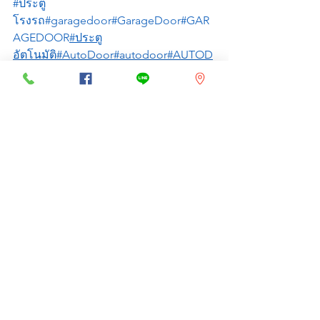
#ประตู
โรงรถ
#garagedoor
#GarageDoor
#GAR
AGEDOOR
#ประตู
อัตโนมัติ
#AutoDoor
#autodoor
#AUTOD
OOR
#AutomaticDoor
#autimaticdoor
#A
UTOMATICDOOR
#ไม้กั้น
รถยนต์
#carbarrier
#GateBarrier
#CarParkS
ystem
#ประตู
ม้วน
#ROLLINGDOOR
#RollingDoor
#rolli
ngdoor
#shutterdoor
ดูทั้งหมด
โพสต์ล่าสุด