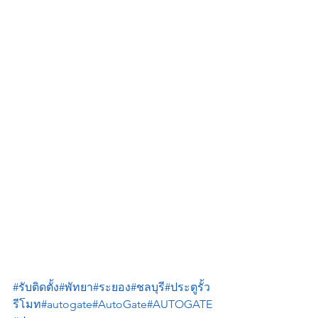
#รับติดตั้ง
#พัทยา
#ระยอง
#ชลบุรี
#ประตูรั้ว
รีโมท
#autogate
#AutoGate
#AUTOGATE