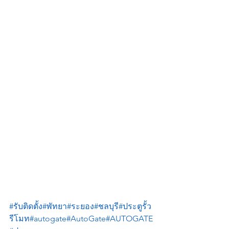
#รับติดตั้ง
#พัทยา
#ระยอง
#ชลบุรี
#ประตูรั้ว
รีโมท
#autogate
#AutoGate
#AUTOGATE