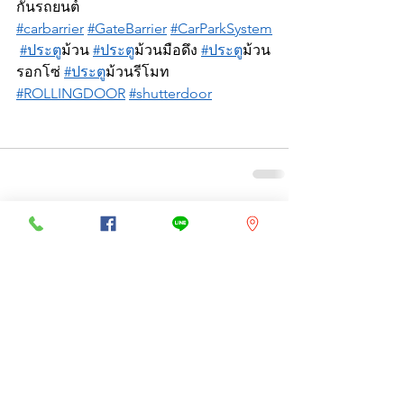
กั้นรถยนต์ 
#carbarrier
#GateBarrier
#CarParkSystem
#ประต
ูม้วน 
#ประต
ูม้วนมือดึง 
#ประต
ูม้วน
รอกโซ่ 
#ประต
ูม้วนรีโมท 
#ROLLINGDOOR
#shutterdoor
ดูทั้งหมด
โพสต์ล่าสุด