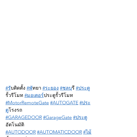
#ร
ับติดตั้ง 
#พ
ัทยา 
#ระยอง
#ชลบ
ุรี 
#ประต
รั้วรีโมท 
#มอเตอร
์ประตูรั้วรีโมท 
#MotorRemoteGate
#AUTOGATE
#ประ
ต
ูโรงรถ 
#GARAGEDOOR
#GarageGate
#ประต
อัตโนมัติ 
#AUTODOOR
#AUTOMATICDOOR
#ไม