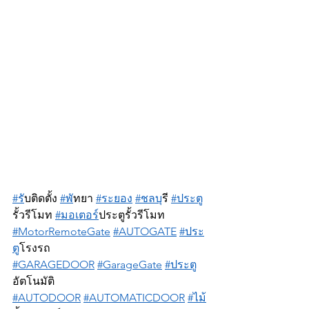
#ร
ับติดตั้ง 
#พ
ัทยา 
#ระยอง
#ชลบ
ุรี 
#ประต
รั้วรีโมท 
#มอเตอร
์ประตูรั้วรีโมท 
#MotorRemoteGate
#AUTOGATE
#ประ
ต
ูโรงรถ 
#GARAGEDOOR
#GarageGate
#ประต
อัตโนมัติ 
#AUTODOOR
#AUTOMATICDOOR
#ไม