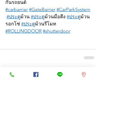
กั้นรถยนต์ 
#carbarrier
#GateBarrier
#CarParkSystem
#ประต
ูม้วน 
#ประต
ูม้วนมือดึง 
#ประต
ูม้วน
รอกโซ่ 
#ประต
ูม้วนรีโมท 
#ROLLINGDOOR
#shutterdoor
ดูทั้งหมด
โพสต์ล่าสุด