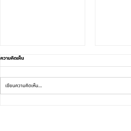
ความคิดเห็น
เขียนความคิดเห็น…
ผลงานติดตั้งประตูอัตโนมัติบาน
หน้างานติดตั
คู่ เปิด-ปิดนุ่มนวล เพิ่มความ
เปิด-ปิดนุ่ม
สะดวกและความปลอดภัยให้ทุก
จังหวะ พร้อ
การเข้า-ออก
คุณภาพ หน้าง