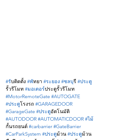
#ร
ับติดตั้ง 
#พ
ัทยา 
#ระยอง
#ชลบ
ุรี 
#ประต
รั้วรีโมท 
#มอเตอร
์ประตูรั้วรีโมท 
#MotorRemoteGate
#AUTOGATE
#ประต
ูโรงรถ 
#GARAGEDOOR
#GarageGate
#ประต
ูอัตโนมัติ 
#AUTODOOR
#AUTOMATICDOOR
#ไม
กั้นรถยนต์ 
#carbarrier
#GateBarrier
#CarParkSystem
#ประต
ูม้วน 
#ประต
ูม้วน