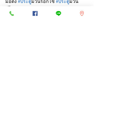
มือดึง 
#ประต
ูม้วนรอกโซ่ 
#ประต
ูม้วน
รีโมท 
#ROLLINGDOOR
#shutterdoor
See All
Recent Posts