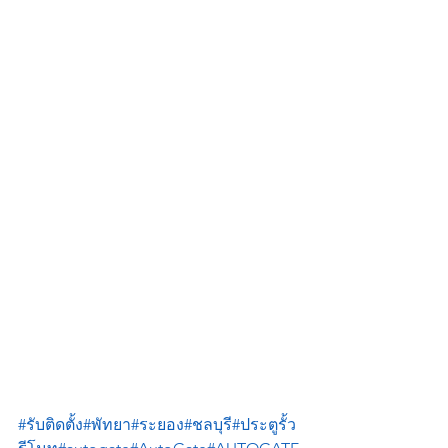
#รับติดตั้ง
#พัทยา
#ระยอง
#ชลบุรี
#ประตูรั้ว