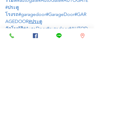
รีโมท
#autogate
#AutoGate
#AUTOGATE
#ประตู
โรงรถ
#garagedoor
#GarageDoor
#GAR
AGEDOOR
#ประตู
อัตโนมัติ
#AutoDoor
#autodoor
#AUTOD
OOR
#AutomaticDoor
#autimaticdoor
#A
UTOMATICDOOR
#ไม้กั้น
รถยนต์
#carbarrier
#GateBarrier
#CarParkS
ystem
#ประตู
ม้วน
#ROLLINGDOOR
#RollingDoor
#rolli
ngdoor
#shutterdoor
See All
Recent Posts