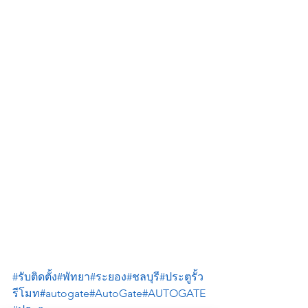
#รับติดตั้ง
#พัทยา
#ระยอง
#ชลบุรี
#ประตูรั้ว
รีโมท
#autogate
#AutoGate
#AUTOGATE