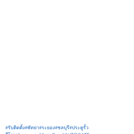
#รับติดตั้ง
#พัทยา
#ระยอง
#ชลบุรี
#ประตูรั้ว