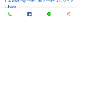
รีโมท
#autogate
#AutoGate
#AUTOGATE
#ประตู
โรงรถ
#garagedoor
#GarageDoor
#GAR
AGEDOOR
#ประตู
อัตโนมัติ
#AutoDoor
#autodoor
#AUTOD
OOR
#AutomaticDoor
#autimaticdoor
#A
UTOMATICDOOR
#ไม้กั้น
รถยนต์
#carbarrier
#GateBarrier
#CarParkS
ystem
#ประตู
ม้วน
#ROLLINGDOOR
#RollingDoor
#rolli
ngdoor
#shutterdoor
ดูทั้งหมด
โพสต์ล่าสุด