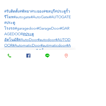
#รับติดตั้ง
#พัทยา
#ระยอง
#ชลบุรี
#ประตูรั้ว
รีโมท
#autogate
#AutoGate
#AUTOGATE
#ประตู
โรงรถ
#garagedoor
#GarageDoor
#GAR
AGEDOOR
#ประตู
อัตโนมัติ
#AutoDoor
#autodoor
#AUTOD
OOR
#AutomaticDoor
#autimaticdoor
#A
UTOMATICDOOR
#ไม้กั้น
รถยนต์
#carbarrier
#GateBarrier
#CarParkS
ystem
#ประตู
ม้วน
#ROLLINGDOOR
#RollingDoor
#rolli
ngdoor
#shutterdoor
ดูทั้งหมด
โพสต์ล่าสุด